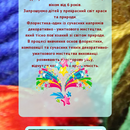
віком від 6 років.
Запрошуємо дітей у прекрасний світ краси
та природи.
Флористика-один із сучасних напрямів
декоративно - ужиткового мистецтва,
який тісно пов'язаний зі світом природи.
В процесі вивчення основ флористики,
композиції та сучасних технік декоративно-
ужиткового мистецтва вихованці
розвивають просторову уяву,
відчуття кольору та креативність.