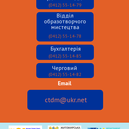
(0412) 55-14-79
Відділ
образотворчого
мистецтва
(0412) 55-14-78
Бухгалтерія
(0412) 55-14-85
Черговий
(0412) 55-14-82
Email
ctdm@ukr.net