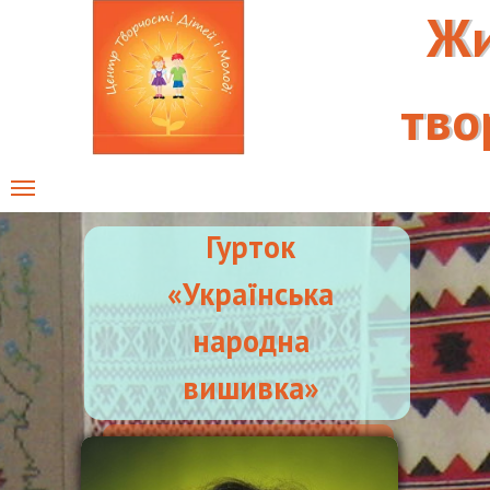
Жи
Жи
тво
тво
Гурток
«Українська
народна
вишивка»