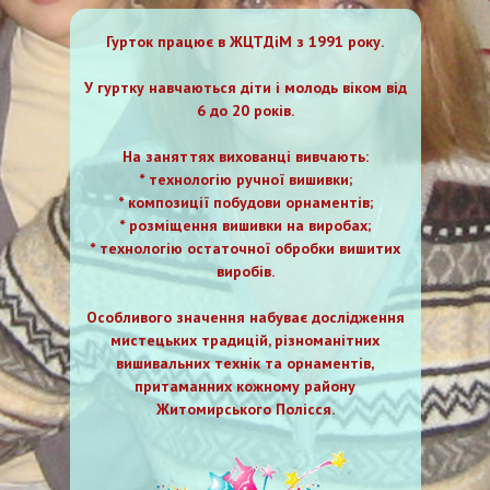
Гурток працює в ЖЦТДіМ з 1991 року.
У гуртку навчаються діти і молодь віком від
6 до 20 років.
На заняттях вихованці вивчають:
* технологію ручної вишивки;
* композиції побудови орнаментів;
* розміщення вишивки на виробах;
* технологію остаточної обробки вишитих
виробів.
Особливого значення набуває дослідження
мистецьких традицій, різноманітних
вишивальних технік та орнаментів,
притаманних кожному району
Житомирського Полісся.