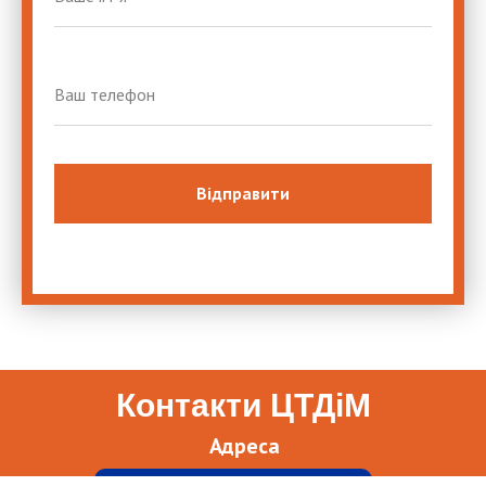
Відправити
Контакти ЦТДіМ
Адреса