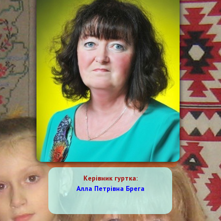
Керівник
гуртка
:
Алла Петрівна Брега